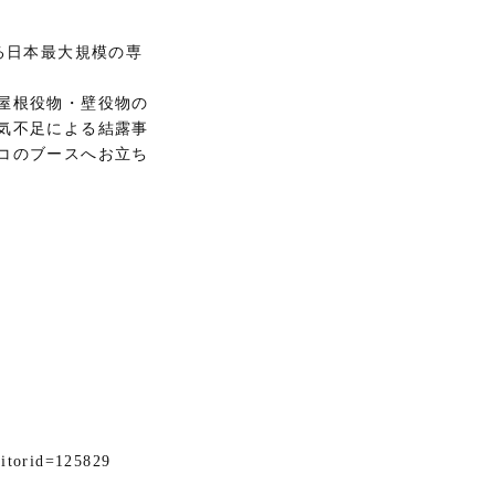
る日本最大規模の専
屋根役物・壁役物の
気不足による結露事
コのブースへお立ち
torid=125829