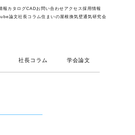
情報
カタログ
CAD
お問い合わせ
アクセス
採用情報
Tube
論文
社長コラム
住まいの屋根換気壁通気研究会
社長コラム
学会論文