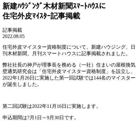
新建ﾊｳｼﾞﾝｸﾞ木材新聞ｽﾏｰﾄﾊｳｽに
住宅外皮ﾏｲｽﾀｰ記事掲載
記事掲載
2022.08.05
住宅外皮マイスター資格制度について、新建ハウジング、日
刊木材新聞、月刊スマートハウスに記事掲載されました。
弊社社長の神戸が理事長を務める（一社）住まいの屋根換気
壁通気研究会は「住宅外皮マイスター資格制度」を設立し、
2022
年
1
月
26
日に実施した第一回試験では
144
名のマイスター
が誕生しました。
第二回試験は
2022
年
11
月
16
日に実施します。
申込期間は7月1日～9月30日です。