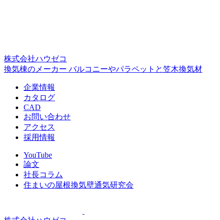
株式会社ハウゼコ
換気棟のメーカー バルコニーやパラペットと笠木換気材
企業情報
カタログ
CAD
お問い合わせ
アクセス
採用情報
YouTube
論文
社長コラム
住まいの屋根換気壁通気研究会