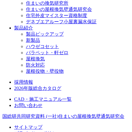
住まいの換気研究所
住まいの屋根換気壁通気研究会
住宅外皮マイスター資格制度
デネブエアルーフ小屋裏漏水保証
製品紹介
製品ピックアップ
新製品
ハウゼコセット
パラペット・軒ゼロ
屋根換気
防火対応
屋根役物・壁役物
採用情報
2026年版総合カタログ
CAD・施工マニュアル一覧
お問い合わせ
国総研共同研究資料
(一社)住まいの屋根換気壁通気研究会
サイトマップ