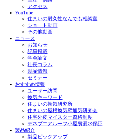
アクセス
YouTube
住まいの耐久性なんでも相談室
ショート動画
その他動画
ニュース
お知らせ
記事掲載
学会論文
社長コラム
製品情報
セミナー
おすすめ情報
ユーザー訪問
換気キーワード
住まいの換気研究所
住まいの屋根換気壁通気研究会
住宅外皮マイスター資格制度
デネブエアルーフ小屋裏漏水保証
製品紹介
製品ピックアップ