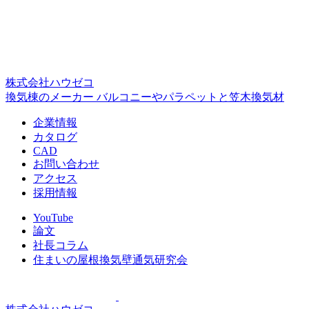
株式会社ハウゼコ
換気棟のメーカー バルコニーやパラペットと笠木換気材
企業情報
カタログ
CAD
お問い合わせ
アクセス
採用情報
YouTube
論文
社長コラム
住まいの屋根換気壁通気研究会