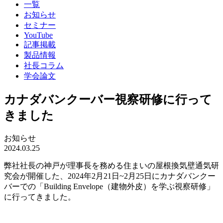
一覧
お知らせ
セミナー
YouTube
記事掲載
製品情報
社長コラム
学会論文
カナダバンクーバー視察研修に行って
きました
お知らせ
2024.03.25
弊社社長の神戸が理事長を務める住まいの屋根換気壁通気研
究会が開催した、
2024
年
2
月
21
日
~2
月
25
日にカナダバンクー
バーでの「
Building Envelope
（建物外皮）を学ぶ視察研修」
に行ってきました。