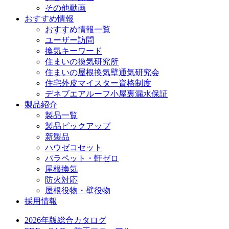
その他動画
おすすめ情報
おすすめ情報一覧
ユーザー訪問
換気キーワード
住まいの換気研究所
住まいの屋根換気壁通気研究会
住宅外皮マイスター資格制度
デネブエアルーフ小屋裏漏水保証
製品紹介
製品一覧
製品ピックアップ
新製品
ハウゼコセット
パラペット・軒ゼロ
屋根換気
防火対応
屋根役物・壁役物
採用情報
2026年版総合カタログ