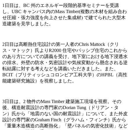
1
日目は、
BC
州のエネルギー段階的基準セミナーを受講
し、
UBC
キャンパス内の
Mass Timber(
複数の木材を組み合わ
せ圧縮・張力強度を向上させた集成材
)
で建てられた大型木
造建築を見学しました。
2
日目は高断熱住宅設計の第一人者の
Chris Mattock
（クリ
ス・マトック）氏より
R2000
住宅やパッシブ住宅のこれから
のあり方についての講義を受け、地下室における地下浸透水
の排水、外壁の防水・気密設計や気候変動から懸念される逆
転結露に対する考えなどを講義いただきました。また、
BCIT
（ブリティッシュコロンビア工科大学）の
HPBL
（高性
能建築研究施設）を視察しました。
3
日目は、
2
物件の
Mass Timber
建築施工現場を視察。その
後、構造耐震設計の専門家の
Dorian Tung
（ドリアン・タ
ン）氏から「地震のない国の耐震設計」について、また外皮
設計の専門家の
Graham Finch
（グラハム・フィンチ）氏から
「重量木造構造の高断熱化」「壁パネルの気密化技術」など