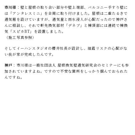
市川様
：壁と屋根の取り合い部分や壁上端部、バルコニー手すり壁に
は「アンタレスミニ」を全周に取り付けました。屋根は二重たるきで
通気層を設けていますが、通気量と雨水浸入が心配だったので神戸さ
んに相談し、それで軒先換気部材「デネブ」と棟頂部には連続で棟換
気「スピカBT」を設置しました。
（施工写真参照）
そしてイーハンスタジオの櫻井社長が設計し、結露リスクの心配がな
い我が家が完成したんです。
神戸
：市川様は一般社団法人 屋根換気壁通気研究会のセミナーにも参
加されていますよね。ですので不安な箇所をしっかり掴んでおられた
んですね。