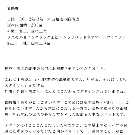
岩崎邸
１階：RC、2階•3階：木造軸組の混構造
延べ床面積：208㎡
外壁：富士川建材工業
ラスモルⅡノンクラック工法＋ジョリパッドネオ∞インフィニティ
施工：（株）田村工務店
神戸
：次に岩崎様のお宅にお邪魔させていただきました。
これは１階RC、2・3階木造の混構造ですね、いやぁ、それにしても
スタイリッシュですね！
外構も外観も内装も、ほんとにこだわってデザインされていますね。
岩崎様
：ありがとうございます。この家には私の家族・4世代（！）が
暮らしています。だから意匠にこだわる一方で、家族の繋がりや距離
感、それぞれの世代の暮らし方を考えた設計も大事なポイントです。
デザインにはとことんこだわったのですが、この屋上の壁トップが普
通に笠木をのっけるだけだと何かイマイチで…。通気のこと、壁面へ