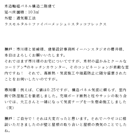
木造軸組パネル構造二階建て
延べ床面積：103㎡
外壁：通気層工法
ラスモルタル＋ファイバーメッシュ＋スタッコフレックス
神戸
：市川様と岩崎様、建築設計事務所イーハンスタジオの櫻井様、
本日はよろしくお願いいたします。
それではまず市川様のお宅についてですが、木材の温かみとクールな
コーリアン®️のキッチンカウンター、そのコンビネーションが素敵な室
内ですね！ それで、高断熱・気密施工や結露防止に随分留意された
ことをお伺いしたいのですが。
市川様
：例えば、C値は0.25ですが、構造パネル気密に頼らず、室内
側で防湿施工を徹底しました。充填ボード断熱と柱やサッシの取り合
いでは、大工さんと一緒になって気密テープを一生懸命施工しました
（笑）
神戸
：ご自分で！それは大変だったと思います。それでハウゼコに相
談いただきましたのが壁と屋根の取り合いと屋根の換気のことでした
ね。