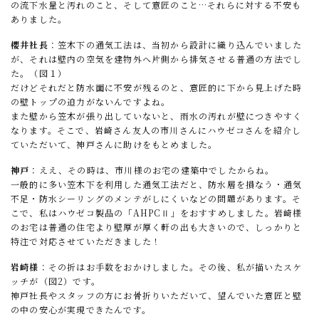
の流下水量と汚れのこと、そして意匠のこと…それらに対する不安も
ありました。
櫻井社長
：笠木下の通気工法は、当初から設計に織り込んでいました
が、それは壁内の空気を建物外へ片側から排気させる普通の方法でし
た。（図１）
だけどそれだと防水面に不安が残るのと、意匠的に下から見上げた時
の壁トップの迫力がないんですよね。
また壁から笠木が張り出していないと、雨水の汚れが壁につきやすく
なります。そこで、岩崎さん友人の市川さんにハウゼコさんを紹介し
ていただいて、神戸さんに助けをもとめました。
神戸
：ええ、その時は、市川様のお宅の建築中でしたからね。
一般的に多い笠木下を利用した通気工法だと、防水層を損なう・通気
不足・防水シーリングのメンテがしにくいなどの問題があります。そ
こで、私はハウゼコ製品の「AHPCⅡ」をおすすめしました。岩崎様
のお宅は普通の住宅より壁厚が厚く軒の出も大きいので、しっかりと
特注で対応させていただきました！
岩崎様
：その折はお手数をおかけしました。その後、私が描いたスケ
ッチが（図2）です。
神戸社長やスタッフの方にお骨折りいただいて、望んでいた意匠と壁
の中の安心が実現できたんです。