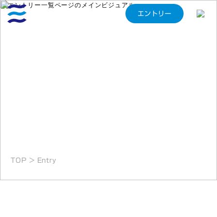
エントリー
Entry
トップページ
社員紹介
エントリー
TOP
MEMBER
コンセプト
職場環境
CONCEPT
ENVIRONMENT
代表メッセージ
SDGsへの取り組み
MESSAGE
SDGs
会社紹介
エントリー
TOP
＞
Entry
COMPANY
ENTRY
仕事を知る
企業サイト
WORKS
CORPORATE SITE