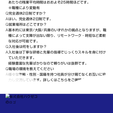
あたりの残業平均時間はおおよそ25時間ほどです。
※職種により変動有
Q
完全週休2日制ですか？
A
はい。完全週休2日制です。
Q
就業場所はどこですか？
A
基本的には東京/大阪/兵庫のいずれかの拠点となりますが、職
種によって支障が出ない限り、
リモートワーク・時短など柔軟
な対応が可能です。
Q
入社後は何をしますか？
A
入社後は丁寧な研修と先輩の指導でじっくりスキルを身に付け
ていただきます。
経験豊富な先輩ばかりなので頼りがいは抜群です。
Q
職場の環境を教えてください
A
様々な年齢・性別・国籍を持つ社員が分け隔てなくお互いに協
力し交流しています。
詳しくはこちら
をご確認ください。