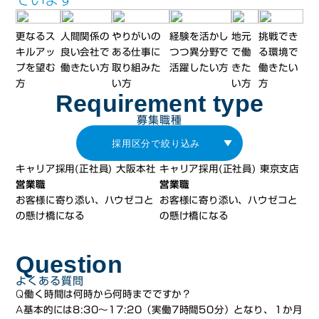
更なるス
人間関係の
やりがいの
経験を活かし
地元
挑戦でき
キルアッ
良い会社で
ある仕事に
つつ
異分野で
で働
る環境で
プを望む
働きたい方
取り組みた
活躍したい方
きた
働きたい
方
い方
い方
方
Requirement type
募集職種
キャリア採用(正社員)
大阪本社
キャリア採用(正社員)
東京支店
営業職
営業職
お客様に寄り添い、ハウゼコと
お客様に寄り添い、ハウゼコと
の懸け橋になる
の懸け橋になる
Question
よくある質問
Q
働く時間は何時から何時までですか？
A
基本的には8:30～17:20（実働7時間50分）となり、１か月