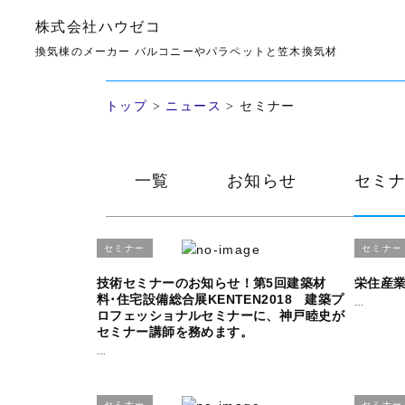
株式会社ハウゼコ
セミナー
換気棟のメーカー バルコニーやパラペットと笠木換気材
トップ
>
ニュース
>
セミナー
一覧
お知らせ
セミ
セミナー
セミナー
技術セミナーのお知らせ！第5回建築材
栄住産
料･住宅設備総合展KENTEN2018 建築プ
…
ロフェッショナルセミナーに、神戸睦史が
セミナー講師を務めます。
…
セミナー
セミナー