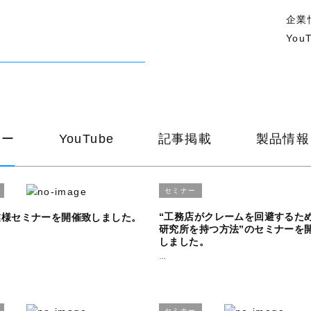
企業
You
ナー
YouTube
記事掲載
製品情報
セミナー
“工務店がクレームを回避するた
業様セミナーを開催致しました。
研究所を持つ方法”のセミナーを
しました。
…
セミナー