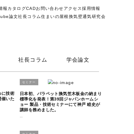
情報
カタログ
CAD
お問い合わせ
アクセス
採用情報
Tube
論文
社長コラム
住まいの屋根換気壁通気研究会
社長コラム
学会論文
セミナー
めに技術
日本初、パラペット換気笠木板金の納まり
開催いた
標準化を発表！第39回ジャパンホームシ
ョー 製品・技術セミナーにて神戸 睦史が
講師を務めました。
…
セミナー