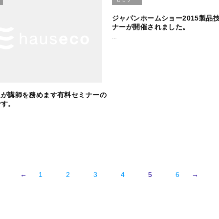
ジャパンホームショー2015製品
ナーが開催されました。
…
史が講師を務めます有料セミナーの
です。
←
1
2
3
4
5
6
→