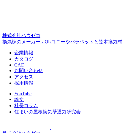
株式会社ハウゼコ
換気棟のメーカー バルコニーやパラペットと笠木換気材
企業情報
カタログ
CAD
お問い合わせ
アクセス
採用情報
YouTube
論文
社長コラム
住まいの屋根換気壁通気研究会