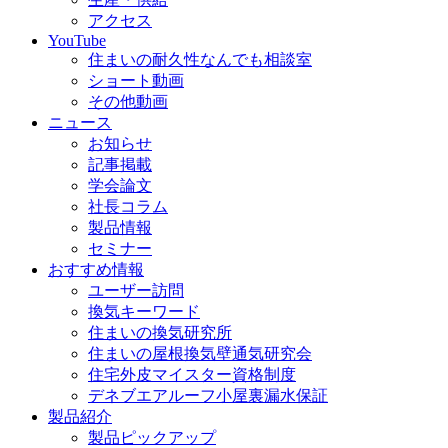
アクセス
YouTube
住まいの耐久性なんでも相談室
ショート動画
その他動画
ニュース
お知らせ
記事掲載
学会論文
社長コラム
製品情報
セミナー
おすすめ情報
ユーザー訪問
換気キーワード
住まいの換気研究所
住まいの屋根換気壁通気研究会
住宅外皮マイスター資格制度
デネブエアルーフ小屋裏漏水保証
製品紹介
製品ピックアップ