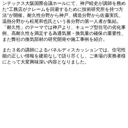
ンテックス大阪国際会議ホールにて、神戸睦史が講師を務め
た“工務店がクレームを回避するために技術研究所を持つ方
法”が開催。耐久性分野から神戸、構造分野から佐藤実氏、
温熱分野から松尾和也氏という各分野の第一人者が集結。
「耐久性」のテーマでは神戸より、キューブ型住宅の劣化事
例、高耐久性を満足する為通気層・換気量の確保の重要性、
また弊社の換気部材の研究開発や施工事例を紹介。
また３名の講師によるパネルディスカッションでは、住宅性
能の正しい情報を建前なしで語り尽くし、ご来場の実務者様
にとって大変興味深い内容となりました。