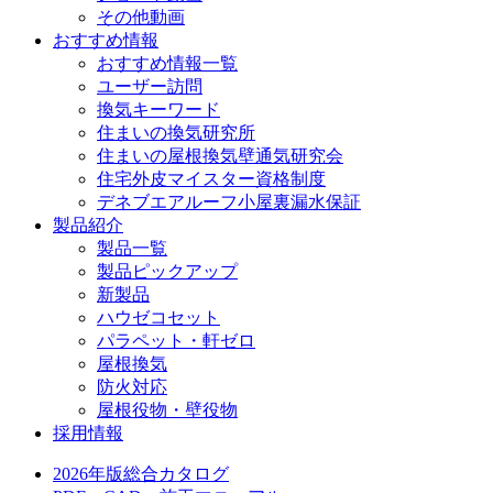
その他動画
おすすめ情報
おすすめ情報一覧
ユーザー訪問
換気キーワード
住まいの換気研究所
住まいの屋根換気壁通気研究会
住宅外皮マイスター資格制度
デネブエアルーフ小屋裏漏水保証
製品紹介
製品一覧
製品ピックアップ
新製品
ハウゼコセット
パラペット・軒ゼロ
屋根換気
防火対応
屋根役物・壁役物
採用情報
2026年版総合カタログ