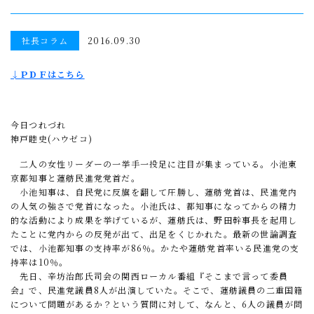
社長コラム
2016.09.30
↓ＰＤＦはこちら
今日つれづれ
神戸睦史(ハウゼコ)
二人の女性リーダーの一挙手一投足に注目が集まっている。小池東
京都知事と蓮舫民進党党首だ。
小池知事は、自民党に反旗を翻して圧勝し、蓮舫党首は、民進党内
の人気の強さで党首になった。小池氏は、都知事になってからの精力
的な活動により成果を挙げているが、蓮舫氏は、野田幹事長を起用し
たことに党内からの反発が出て、出足をくじかれた。最新の世論調査
では、小池都知事の支持率が86％。かたや蓮舫党首率いる民進党の支
持率は10％。
先日、辛坊治郎氏司会の関西ローカル番組『そこまで言って委員
会』で、民進党議員8人が出演していた。そこで、蓮舫議員の二重国籍
について問題があるか？という質問に対して、なんと、6人の議員が問