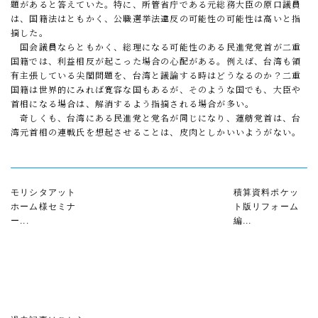
題があると答えていた。特に、所管省庁である元総務大臣の原口議員
は、国籍法はともかく、公職選挙法違反の可能性の可能性は高いと指
摘した。
国会議員ならともかく、総理になる可能性のある民進党党首が二重
国籍では、利益相反が起こった場合の心配がある。例えば、台湾も領
有主張している尖閣問題を、台湾と議論する時はどうなるのか？二重
国籍は世界的にみれば寛容な国もあるが、そのような国でも、大臣や
首相になる場合は、解消するよう指摘される場合が多い。
奇しくも、台湾にある民進党と党名が同じになり、蓮舫党首は、台
湾元首相の連戦氏を想起させることは、皮肉としかいいようがない。
モリシタアット
積算資料ポケッ
ホーム様セミナ
ト版リフォーム
ー...
編...