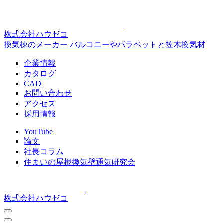
株式会社ハウゼコ
換気棟のメーカー バルコニーやパラペットと笠木換気材
企業情報
カタログ
CAD
お問い合わせ
アクセス
採用情報
YouTube
論文
社長コラム
住まいの屋根換気壁通気研究会
株式会社ハウゼコ