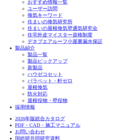
おすすめ情報一覧
ユーザー訪問
換気キーワード
住まいの換気研究所
住まいの屋根換気壁通気研究会
住宅外皮マイスター資格制度
デネブエアルーフ小屋裏漏水保証
製品紹介
製品一覧
製品ピックアップ
新製品
ハウゼコセット
パラペット・軒ゼロ
屋根換気
防火対応
屋根役物・壁役物
採用情報
2026年版総合カタログ
PDF・CAD・施工マニュアル
お問い合わせ
国総研共同研究資料