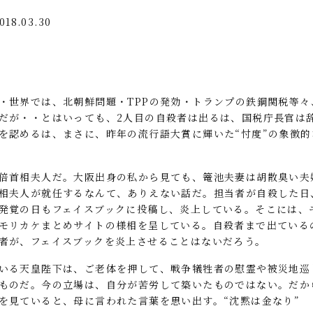
018.03.30
・世界では、北朝鮮問題・TPPの発効・トランプの鉄鋼関税等々
だが・・とはいっても、2人目の自殺者は出るは、国税庁長官は
を認めるは、まさに、昨年の流行語大賞に輝いた“忖度”の象徴
倍首相夫人だ。大阪出身の私から見ても、篭池夫妻は胡散臭い夫
相夫人が就任するなんて、ありえない話だ。担当者が自殺した日
発覚の日もフェイスブックに投稿し、炎上している。そこには、
モリカケまとめサイトの様相を呈している。自殺者まで出ている
者が、フェイスブックを炎上させることはないだろう。
いる天皇陛下は、ご老体を押して、戦争犠牲者の慰霊や被災地巡
ものだ。今の立場は、自分が苦労して築いたものではない。だか
を見ていると、母に言われた言葉を思い出す。“沈黙は金なり”