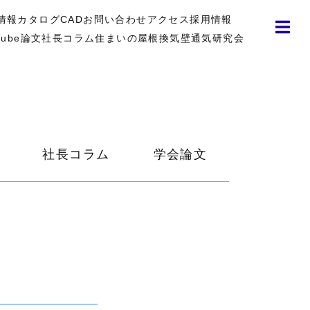
情報
カタログ
CAD
お問い合わせ
アクセス
採用情報
Tube
論文
社長コラム
住まいの屋根換気壁通気研究会
社長コラム
学会論文