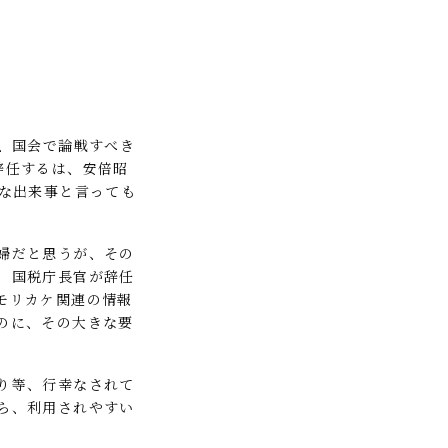
、国会で論戦すべき
辞任するは、安倍昭
的な出来事と言っても
婦だと思うが、その
、国税庁長官が辞任
モリカケ関連の情報
のに、その大きな要
り等、行幸なされて
ら、利用されやすい