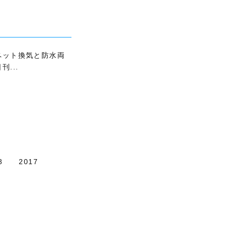
ペット換気と防水両
刊...
8
2017