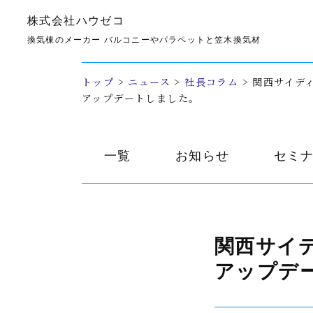
株式会社ハウゼコ
社長コラム
換気棟のメーカー バルコニーやパラペットと笠木換気材
トップ
>
ニュース
>
社長コラム
>
関西サイデ
アップデートしました。
一覧
お知らせ
セミ
関西
サイ
アップデ