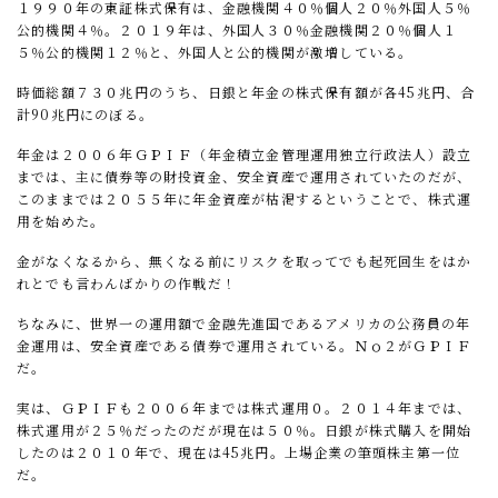
１９９０年の東証株式保有は、金融機関４０％個人２０％外国人５％
公的機関４％。２０１９年は、外国人３０％金融機関２０％個人１
５％公的機関１２％と、外国人と公的機関が激増している。
時価総額７３０兆円のうち、日銀と年金の株式保有額が各
45
兆円、合
計
90
兆円にのぼる。
年金は２００６年ＧＰＩＦ（年金積立金管理運用独立行政法人）設立
までは、主に債券等の財投資金、安全資産で運用されていたのだが、
このままでは２０５５年に年金資産が枯渇するということで、株式運
用を始めた。
金がなくなるから、無くなる前にリスクを取ってでも起死回生をはか
れとでも言わんばかりの作戦だ！
ちなみに、世界一の運用額で金融先進国であるアメリカの公務員の年
金運用は、安全資産である債券で運用されている。Ｎｏ２がＧＰＩＦ
だ。
実は、ＧＰＩＦも２００６年までは株式運用０。２０１４年までは、
株式運用が２５％だったのだが現在は５０％。日銀が株式購入を開始
したのは２０１０年で、現在は
4
5兆円。上場企業の筆頭株主第一位
だ。