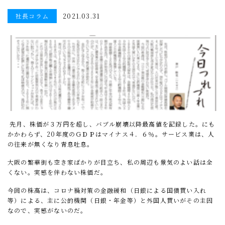
社長コラム
2021.03.31
先月、株価が３万円を超し、バブル崩壊以降最高値を記録した。にも
かかわらず、
20
年度のＧＤＰはマイナス４．６％。サービス業は、人
の往来が無くなり青息吐息。
大阪の繁華街も空き家ばかりが目立ち、私の周辺も景気のよい話は全
くない。実感を伴わない株価だ。
今回の株高は、コロナ禍対策の金融緩和（日銀による国債買い入れ
等）による、主に公的機関（日銀・年金等）と外国人買いがその主因
なので、実感がないのだ。