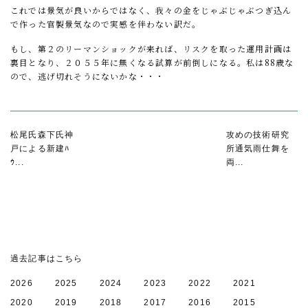
これでは景気が良いからではなく、我々の金をじゃぶじゃぶつぎ込ん
で作った官製景気なので実感を伴わない訳だ。
もし、第２のリーマンショックが来れば、リスクを取った運用計画は
裏目となり、２０５５年に無くなる試算が前倒しになる。私は
8
8歳な
ので、逃げ切れそうにないかな・・・
松尾氏森下氏神
攻めの技術研究
戸による新建ﾊ
所通気雨仕舞を
ｳ...
両...
過去記事はこちら
2026
2025
2024
2023
2022
2021
2020
2019
2018
2017
2016
2015