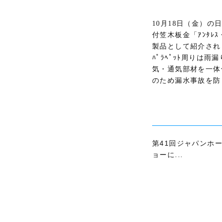
10月18日（金）
付笠木板金「ｱﾝﾀﾚｽ・
製品として紹介され
ﾊﾟﾗﾍﾟｯﾄ周りは
気・通気部材を一体
のため漏水事故を防
第41回ジャパンホ
ョーに...