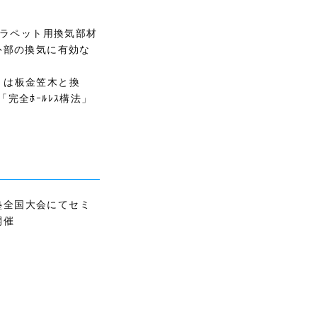
パラペット用換気部材
ﾍﾟｯﾄ部の換気に有効な
CⅡは板金笠木と換
全ﾎｰﾙﾚｽ構法」
塾全国大会にてセミ
開催