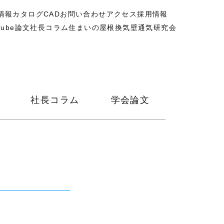
情報
カタログ
CAD
お問い合わせ
アクセス
採用情報
Tube
論文
社長コラム
住まいの屋根換気壁通気研究会
社長コラム
学会論文