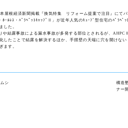
の日本屋根経済新聞掲載『換気特集 リフォーム提案で注目』にて
ﾎｰﾙﾚｽ・ﾊﾟﾗﾍﾟｯﾄｷｬｯﾌﾟⅡ」が近年人気のｷｭｰﾌﾞ型住宅のﾊﾟﾗ
ました。
雨漏りや結露事故による漏水事故が多発する部位とされるが、AHP
化したことで結露を解決するほか、手摺壁の天端に穴を開けない「完
ぎます。
ームシ
構造
ナー