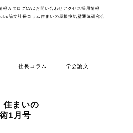
情報
カタログ
CAD
お問い合わせ
アクセス
採用情報
Tube
論文
社長コラム
住まいの屋根換気壁通気研究会
社長コラム
学会論文
。住まいの
術1月号