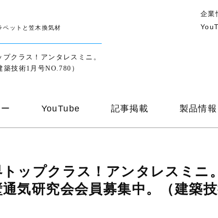
企業
You
ラペットと笠木換気材
ップクラス！アンタレスミニ。
技術1月号NO.780）
ナー
YouTube
記事掲載
製品情報
界トップクラス！アンタレスミニ
壁通気研究会会員募集中。（建築技