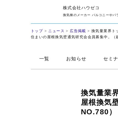
株式会社ハウゼコ
広告掲載
換気棟のメーカー バルコニーやパ
トップ
>
ニュース
>
広告掲載
>
換気量業界ト
住まいの屋根換気壁通気研究会会員募集中。（建築
一覧
お知らせ
セミ
換気量業
屋根換気
NO.780）