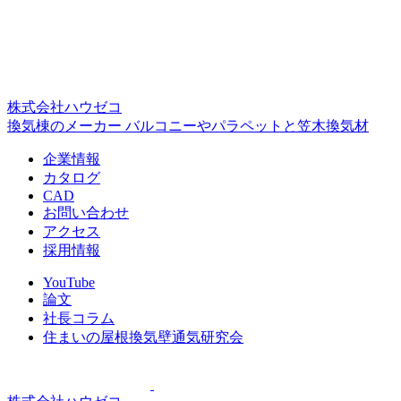
株式会社ハウゼコ
換気棟のメーカー バルコニーやパラペットと笠木換気材
企業情報
カタログ
CAD
お問い合わせ
アクセス
採用情報
YouTube
論文
社長コラム
住まいの屋根換気壁通気研究会