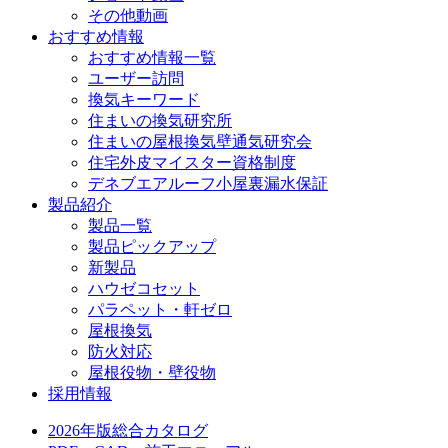
その他動画
おすすめ情報
おすすめ情報一覧
ユーザー訪問
換気キーワード
住まいの換気研究所
住まいの屋根換気壁通気研究会
住宅外皮マイスター資格制度
デネブエアルーフ小屋裏漏水保証
製品紹介
製品一覧
製品ピックアップ
新製品
ハウゼコセット
パラペット・軒ゼロ
屋根換気
防火対応
屋根役物・壁役物
採用情報
2026年版総合カタログ