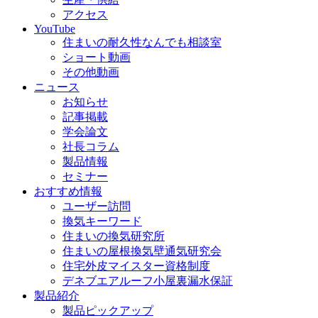
アクセス
YouTube
住まいの耐久性なんでも相談室
ショート動画
その他動画
ニュース
お知らせ
記事掲載
学会論文
社長コラム
製品情報
セミナー
おすすめ情報
ユーザー訪問
換気キーワード
住まいの換気研究所
住まいの屋根換気壁通気研究会
住宅外皮マイスター資格制度
デネブエアルーフ小屋裏漏水保証
製品紹介
製品ピックアップ