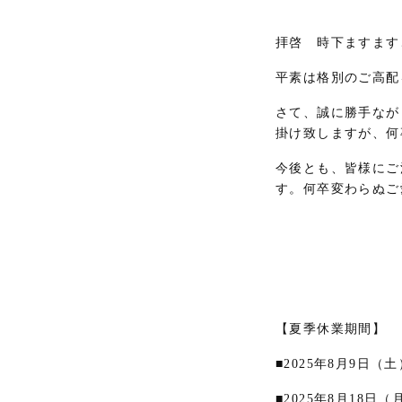
拝啓 時下ますます
平素は格別のご高配
さて、誠に勝手なが
掛け致しますが、何
今後とも、皆様にご
す。何卒変わらぬご
【夏季休業期間】
■2025年8月9日（
■
2025
年
8
月18日（