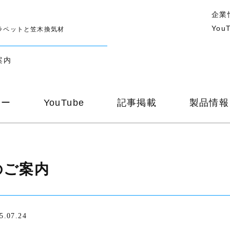
企業
You
ラペットと笠木換気材
案内
ナー
YouTube
記事掲載
製品情報
のご案内
5.07.24