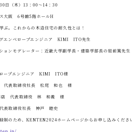
30日（木）13：00～14：30
クス大阪
6
号館
5
階ホール
H
学ぶ。これからの木造住宅の耐久性とは！
ングエンベロープエンジニア
KIMI
ITO
先生
ションモデレーター：近畿大学副学長・建築学部長の岩前篤先生
ベロープエンジニア
KIMI
ITO
様
 代表取締役社長 松尾 和也 様
務店 代表取締役 林 和義 様
代表取締役社長 神戸 睦史
録制のため、
KENTEN2024
ホームページからお申し込みくださ
ten.jp/