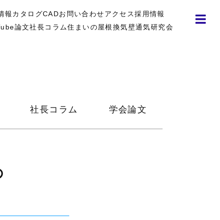
情報
カタログ
CAD
お問い合わせ
アクセス
採用情報
Tube
論文
社長コラム
住まいの屋根換気壁通気研究会
社長コラム
学会論文
の