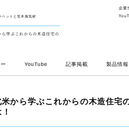
企業
You
ラペットと笠木換気材
から学ぶこれからの木造住宅の
ナー
YouTube
記事掲載
製品情報
北米から
学ぶ
これからの
木造住宅
は
！