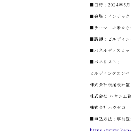
■日時：2024年5月
■会場：インテッ
■テーマ：北米から
■講師：ビルディ
■パネルディスカッ
■パネリスト：
ビルディングエン
株式会社松尾設計室
株式会社 ハヤシ工
株式会社ハウゼコ 
■申込方法：事前登
https://www.ken-