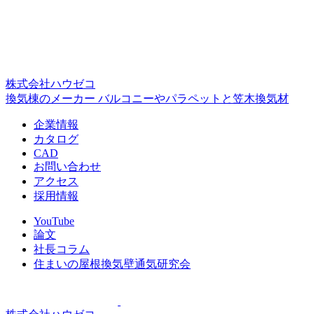
株式会社ハウゼコ
換気棟のメーカー バルコニーやパラペットと笠木換気材
企業情報
カタログ
CAD
お問い合わせ
アクセス
採用情報
YouTube
論文
社長コラム
住まいの屋根換気壁通気研究会