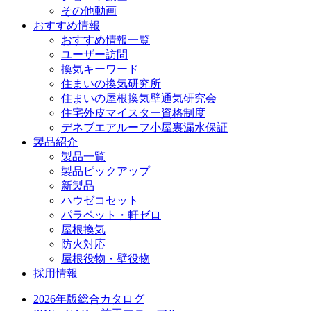
その他動画
おすすめ情報
おすすめ情報一覧
ユーザー訪問
換気キーワード
住まいの換気研究所
住まいの屋根換気壁通気研究会
住宅外皮マイスター資格制度
デネブエアルーフ小屋裏漏水保証
製品紹介
製品一覧
製品ピックアップ
新製品
ハウゼコセット
パラペット・軒ゼロ
屋根換気
防火対応
屋根役物・壁役物
採用情報
2026年版総合カタログ