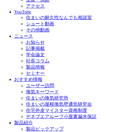
アクセス
YouTube
住まいの耐久性なんでも相談室
ショート動画
その他動画
ニュース
お知らせ
記事掲載
学会論文
社長コラム
製品情報
セミナー
おすすめ情報
ユーザー訪問
換気キーワード
住まいの換気研究所
住まいの屋根換気壁通気研究会
住宅外皮マイスター資格制度
デネブエアルーフ小屋裏漏水保証
製品紹介
製品ピックアップ