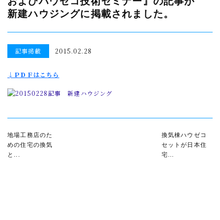
および
ハウゼコ技術セミナー』の
記事が
新建ハウジングに
掲載されました。
記事掲載
2015.02.28
↓ＰＤＦはこちら
地場工務店のた
換気棟ハウゼコ
めの住宅の換気
セットが日本住
と...
宅...