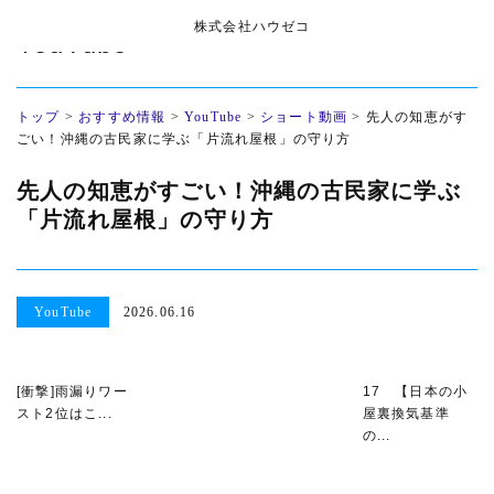
株式会社ハウゼコ
YouTube
トップ
>
おすすめ情報
>
YouTube
>
ショート動画
>
先人の知恵がす
ごい！沖縄の古民家に学ぶ「片流れ屋根」の守り方
先人の知恵がすごい！沖縄の古民家に学ぶ
「片流れ屋根」の守り方
YouTube
2026.06.16
[衝撃]雨漏りワー
17 【日本の小
スト2位はこ...
屋裏換気基準
の...