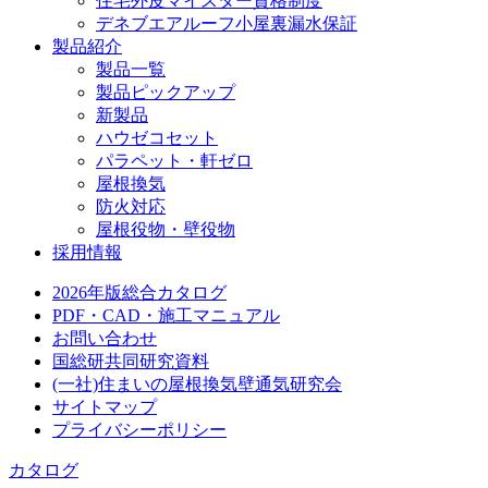
住宅外皮マイスター資格制度
デネブエアルーフ小屋裏漏水保証
製品紹介
製品一覧
製品ピックアップ
新製品
ハウゼコセット
パラペット・軒ゼロ
屋根換気
防火対応
屋根役物・壁役物
採用情報
2026年版総合カタログ
PDF・CAD・施工マニュアル
お問い合わせ
国総研共同研究資料
(一社)住まいの屋根換気壁通気研究会
サイトマップ
プライバシーポリシー
カタログ