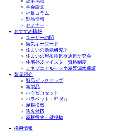
記事掲載
学会論文
社長コラム
製品情報
セミナー
おすすめ情報
ユーザー訪問
換気キーワード
住まいの換気研究所
住まいの屋根換気壁通気研究会
住宅外皮マイスター資格制度
デネブエアルーフ小屋裏漏水保証
製品紹介
製品ピックアップ
新製品
ハウゼコセット
パラペット・軒ゼロ
屋根換気
防火対応
屋根役物・壁役物
採用情報